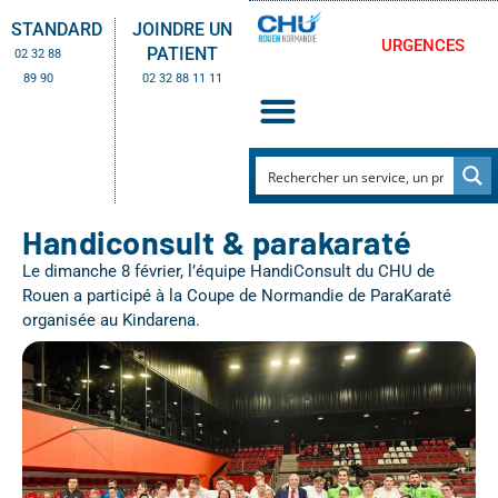
STANDARD
JOINDRE UN
URGENCES
PATIENT
02 32 88
89 90
02 32 88 11 11
Handiconsult & parakaraté
Le dimanche 8 février, l’équipe HandiConsult du CHU de
Rouen a participé à la Coupe de Normandie de ParaKaraté
organisée au Kindarena.