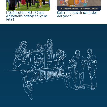
L’Opéra et le CHU : 20 ans
Quiz : Tout savoir sur le don
d’émotions partagées, ça se
d’organes
fête !