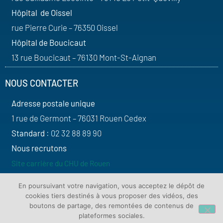
Hôpital de Oissel
rue Pierre Curie – 76350 Oissel
Hôpital de Boucicaut
13 rue Boucicaut – 76130 Mont-St-Aignan
NOUS CONTACTER
Adresse postale unique
1 rue de Germont – 76031 Rouen Cedex
Standard
: 02 32 88 89 90
Nous recrutons
Site carrière du CHU de Rouen
SUIVEZ-NOUS
En poursuivant votre navigation, vous acceptez le dépôt de
cookies tiers destinés à vous proposer des vidéos, des
boutons de partage, des remontées de contenus de
plateformes sociales.