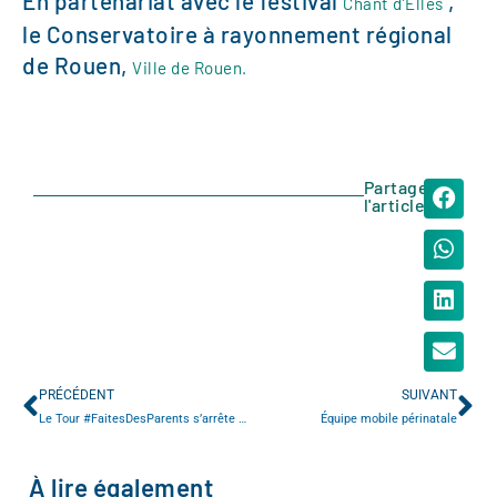
En partenariat avec le festival
,
Chant d’Elles
le Conservatoire à rayonnement régional
de Rouen,
Ville de Rouen.
Partager
l'article
PRÉCÉDENT
SUIVANT
Le Tour #FaitesDesParents s’arrête à Rouen le 22 septembre
Équipe mobile périnatale
À lire également