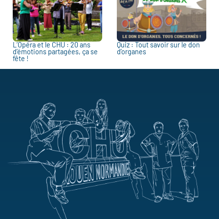
L’Opéra et le CHU : 20 ans
Quiz : Tout savoir sur le don
d’émotions partagées, ça se
d’organes
fête !