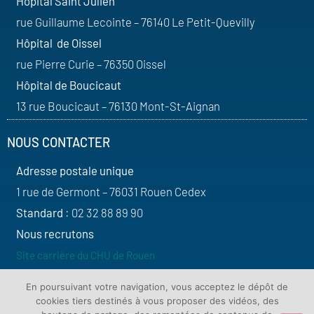
Hôpital Saint Julien
rue Guillaume Lecointe – 76140 Le Petit-Quevilly
Hôpital de Oissel
rue Pierre Curie – 76350 Oissel
Hôpital de Boucicaut
13 rue Boucicaut – 76130 Mont-St-Aignan
NOUS CONTACTER
Adresse postale unique
1 rue de Germont – 76031 Rouen Cedex
Standard
: 02 32 88 89 90
Nous recrutons
Site carrière du CHU de Rouen
SUIVEZ-NOUS
En poursuivant votre navigation, vous acceptez le dépôt de
cookies tiers destinés à vous proposer des vidéos, des