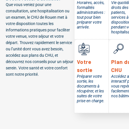
Horaires, accès,
Vie quotid
Que vous veniez pour une
formalités
droits des
consultation, une hospitalisation ou
administratives :
patients,
un examen, le CHU de Rouen met à
tout pour bien
services à
préparer votre
dispositio
votre disposition toutes les
arrivée.
pendant v
informations pratiques pour faciliter
hospitalis
votre venue, votre séjour et votre
départ. Trouvez rapidement le service
ou l’unité dont vous avez besoin,
accédez aux plans du CHU, et
Votre
Plan d
découvrez nos conseils pour un séjour
serein. Votre santé et votre confort
sortie
CHU
sont notre priorité.
Préparer votre
Accédez a
sortie, les
interactif 
documents à
vous repé
récupérer, et les
facilemen
suites de votre
nos bâtim
prise en charge.