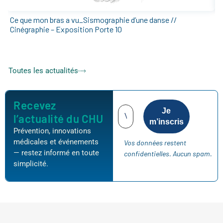
Ce que mon bras a vu_Sismographie d’une danse //
E
Cinégraphie – Exposition Porte 10
2
Toutes les actualités
Recevez
l’actualité du CHU
Prévention, innovations
médicales et événements
Vos données restent
— restez informé en toute
confidentielles. Aucun spam.
simplicité.