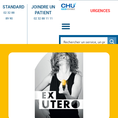
STANDARD
JOINDRE UN
URGENCES
PATIENT
02 32 88
89 90
02 32 88 11 11