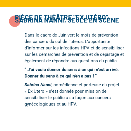
PIÈCE DE THÉÂTRE "EX UTÉRO",
SABRINA NANNI, SEULE EN SCÈNE
Dans le cadre de Juin vert le mois de prévention
des cancers du col de l’utérus, L’opportunité
d’informer sur les infections HPV et de sensibiliser
sur les démarches de prévention et de dépistage et
également de répondre aux questions du public.
“ J’ai voulu donner du sens à ce qui m’est arrivé.
Donner du sens à ce qui n’en a pas ! “
Sabrina Nanni
, comédienne et porteuse du projet
« Ex Utero » s’est donnée pour mission de
sensibiliser le public à sa façon aux cancers
gynécologiques et au HPV.