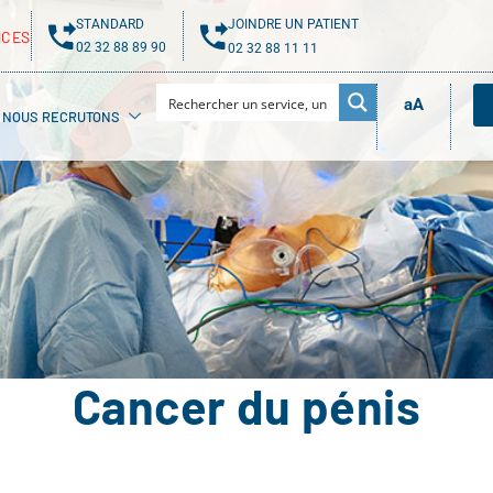
STANDARD
JOINDRE UN PATIENT
NCES
02 32 88 89 90
02 32 88 11 11
aA
NOUS RECRUTONS
Cancer du pénis