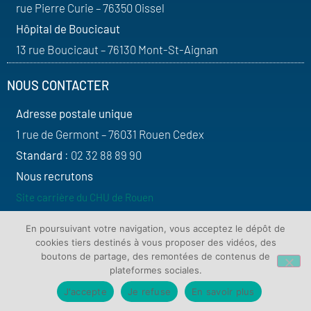
rue Pierre Curie – 76350 Oissel
Hôpital de Boucicaut
13 rue Boucicaut – 76130 Mont-St-Aignan
NOUS CONTACTER
Adresse postale unique
1 rue de Germont – 76031 Rouen Cedex
Standard
: 02 32 88 89 90
Nous recrutons
Site carrière du CHU de Rouen
SUIVEZ-NOUS
En poursuivant votre navigation, vous acceptez le dépôt de
cookies tiers destinés à vous proposer des vidéos, des
boutons de partage, des remontées de contenus de
plateformes sociales.
J'accepte
Je refuse
En savoir plus
Contact
Plan du site
Mentions légales
Protection de vos données