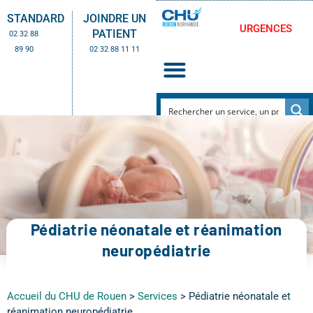
STANDARD
JOINDRE UN
URGENCES
PATIENT
02 32 88
89 90
02 32 88 11 11
Pédiatrie néonatale et réanimation
neuropédiatrie
Accueil du CHU de Rouen
>
Services
>
Pédiatrie néonatale et
réanimation neuropédiatrie