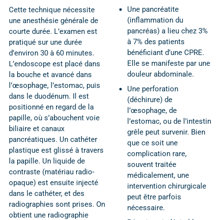
Une pancréatite
Cette technique nécessite
(inflammation du
une anesthésie générale de
pancréas) a lieu chez 3%
courte durée. L’examen est
à 7% des patients
pratiqué sur une durée
bénéficiant d’une CPRE.
d’environ 30 à 60 minutes.
Elle se manifeste par une
L’endoscope est placé dans
douleur abdominale.
la bouche et avancé dans
l’œsophage, l’estomac, puis
Une perforation
dans le duodénum. Il est
(déchirure) de
positionné en regard de la
l’œsophage, de
papille, où s’abouchent voie
l’estomac, ou de l’intestin
biliaire et canaux
grêle peut survenir. Bien
pancréatiques. Un cathéter
que ce soit une
plastique est glissé à travers
complication rare,
la papille. Un liquide de
souvent traitée
contraste (matériau radio-
médicalement, une
opaque) est ensuite injecté
intervention chirurgicale
dans le cathéter, et des
peut être parfois
radiographies sont prises. On
nécessaire.
obtient une radiographie