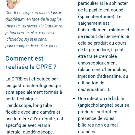
particulier si le sphincter
de la papille est coupé
Duodenoscope en place dans le
(sphincterotomie). Le
duodénum, en face de la papille
saignement est
majeure, au niveau de laquelle se
habituellement minime et
jettent la voie biliaire en vert
se résout de lui-même. Si
(cholédoque) et le canal
cela se produit au cours
pancréatique de couleur jaune.
de la procédure, il peut
être traité d’emblée
Comment est
endoscopiquement
réalisée la CPRE ?
(placement d’hemoclips,
injection d’adrénaline, ou
La CPRE est effectuée par
utilisation de
les gastro-entérologues qui
cautérisation…).
sont spécialement formés à
Une infection de la bile
cette technique.
(angiocholangite) peut se
L’endoscope, long tube
produire, surtout en
flexible avec une caméra et
présence de voies
une lumière à l’extrémité, est
biliaires non ou mal
spécifique avec vision
drainées.
latérale: duodénoscope.