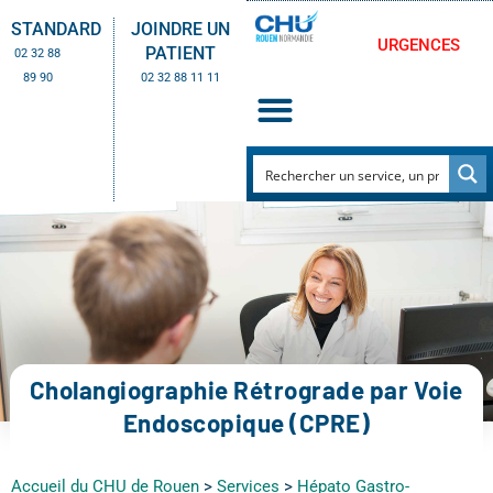
STANDARD
JOINDRE UN
URGENCES
PATIENT
02 32 88
89 90
02 32 88 11 11
Cholangiographie Rétrograde par Voie
Endoscopique (CPRE)
Accueil du CHU de Rouen
>
Services
>
Hépato Gastro-