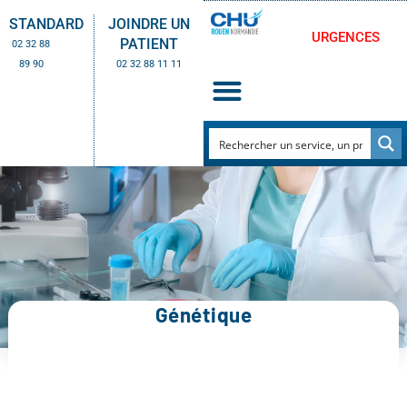
STANDARD
JOINDRE UN
URGENCES
PATIENT
02 32 88
89 90
02 32 88 11 11
Génétique