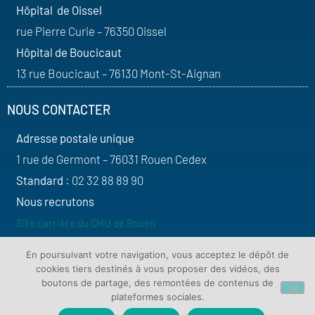
Hôpital de Oissel
rue Pierre Curie – 76350 Oissel
Hôpital de Boucicaut
13 rue Boucicaut – 76130 Mont-St-Aignan
NOUS CONTACTER
Adresse postale unique
1 rue de Germont – 76031 Rouen Cedex
Standard
: 02 32 88 89 90
Nous recrutons
Site carrière du CHU de Rouen
SUIVEZ-NOUS
En poursuivant votre navigation, vous acceptez le dépôt de
cookies tiers destinés à vous proposer des vidéos, des
boutons de partage, des remontées de contenus de
plateformes sociales.