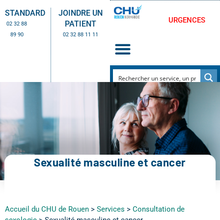
STANDARD
JOINDRE UN
URGENCES
PATIENT
02 32 88
89 90
02 32 88 11 11
Sexualité masculine et cancer
Accueil du CHU de Rouen
>
Services
>
Consultation de