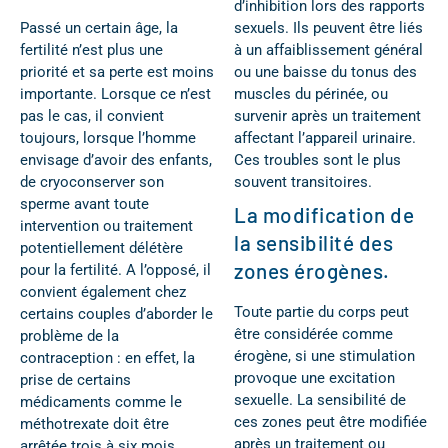
d’inhibition lors des rapports
Passé un certain âge, la
sexuels. Ils peuvent être liés
fertilité n’est plus une
à un affaiblissement général
priorité et sa perte est moins
ou une baisse du tonus des
importante. Lorsque ce n’est
muscles du périnée, ou
pas le cas, il convient
survenir après un traitement
toujours, lorsque l’homme
affectant l’appareil urinaire.
envisage d’avoir des enfants,
Ces troubles sont le plus
de cryoconserver son
souvent transitoires.
sperme avant toute
La modification de
intervention ou traitement
la sensibilité des
potentiellement délétère
zones érogènes.
pour la fertilité. A l’opposé, il
convient également chez
Toute partie du corps peut
certains couples d’aborder le
être considérée comme
problème de la
érogène, si une stimulation
contraception : en effet, la
provoque une excitation
prise de certains
sexuelle. La sensibilité de
médicaments comme le
ces zones peut être modifiée
méthotrexate doit être
après un traitement ou
arrêtée trois à six mois