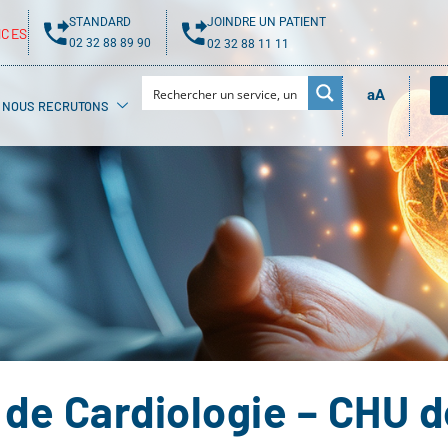
STANDARD
JOINDRE UN PATIENT
NCES
02 32 88 89 90
02 32 88 11 11
aA
NOUS RECRUTONS
 de Cardiologie – CHU 