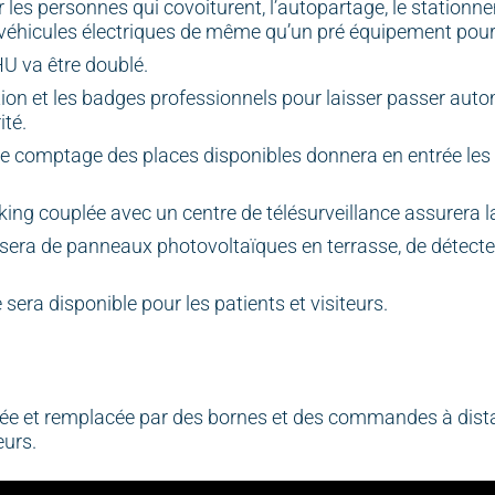
les personnes qui covoiturent, l’autopartage, le stationne
es véhicules électriques de même qu’un pré équipement po
U va être doublé.
ation et les badges professionnels pour laisser passer a
ité.
 de comptage des places disponibles donnera en entrée les
g couplée avec un centre de télésurveillance assurera la f
osera de panneaux photovoltaïques en terrasse, de détect
 sera disponible pour les patients et visiteurs.
ontée et remplacée par des bornes et des commandes à dist
eurs.