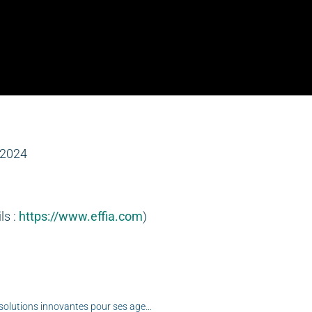
 2024
ls :
https://www.effia.com
)
Le CHU de Rouen encourage la mobilité durable avec des solutions innovantes pour ses agents