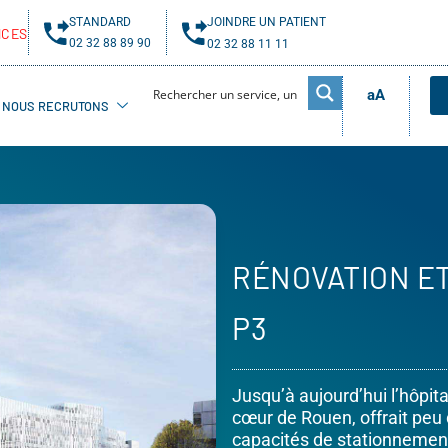
STANDARD
JOINDRE UN PATIENT
NCES
02 32 88 89 90
02 32 88 11 11
aA
NOUS RECRUTONS
RÉNOVATION E
P3
Jusqu’à aujourd’hui l’hôpit
cœur de Rouen, offrait peu
capacités de stationnement