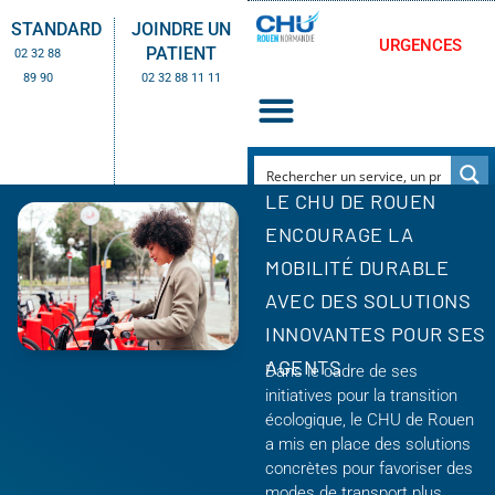
STANDARD
JOINDRE UN
URGENCES
PATIENT
02 32 88
89 90
02 32 88 11 11
LE CHU DE ROUEN
ENCOURAGE LA
MOBILITÉ DURABLE
AVEC DES SOLUTIONS
INNOVANTES POUR SES
AGENTS
Dans le cadre de ses
initiatives pour la transition
écologique, le CHU de Rouen
a mis en place des solutions
concrètes pour favoriser des
modes de transport plus