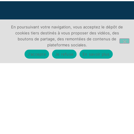
En poursuivant votre navigation, vous acceptez le dépôt de
cookies tiers destinés à vous proposer des vidéos, des
boutons de partage, des remontées de contenus de
plateformes sociales.
J'accepte
Je refuse
En savoir plus
VENIR AU CHU
Hôpital Charles-Nicolle
37 boulevard Gambetta – 76031 Rouen