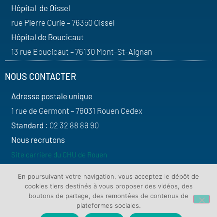
Hôpital de Oissel
rue Pierre Curie – 76350 Oissel
Hôpital de Boucicaut
13 rue Boucicaut – 76130 Mont-St-Aignan
NOUS CONTACTER
Adresse postale unique
1 rue de Germont – 76031 Rouen Cedex
Standard
: 02 32 88 89 90
Nous recrutons
Site carrière du CHU de Rouen
SUIVEZ-NOUS
En poursuivant votre navigation, vous acceptez le dépôt de
cookies tiers destinés à vous proposer des vidéos, des
boutons de partage, des remontées de contenus de
plateformes sociales.