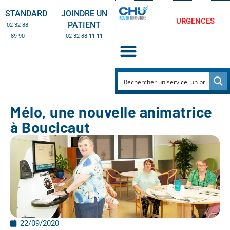
STANDARD
JOINDRE UN
URGENCES
PATIENT
02 32 88
89 90
02 32 88 11 11
Mélo, une nouvelle animatrice
à Boucicaut
22/09/2020