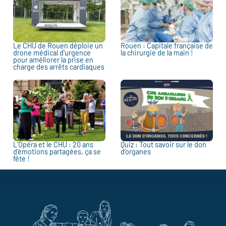
Le CHU de Rouen déploie un
Rouen : Capitale française de
drone médical d’urgence
la chirurgie de la main !
pour améliorer la prise en
charge des arrêts cardiaques
L’Opéra et le CHU : 20 ans
Quiz : Tout savoir sur le don
d’émotions partagées, ça se
d’organes
fête !