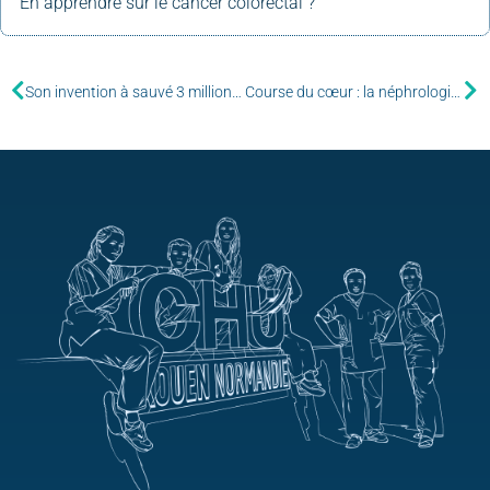
En apprendre sur le cancer colorectal ?
Son invention à sauvé 3 millions de patients
Course du cœur : la néphrologie court pour le don d’organes