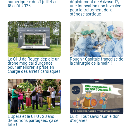
numérique » du 21 juillet au
déploiement de Valvosoft®,
18 août 2026
une innovation non invasive
pour le traitement de la
sténose aortique
Le CHU de Rouen déploie un
Rouen : Capitale française de
drone médical d’urgence
la chirurgie de la main !
pour améliorer la prise en
charge des arrêts cardiaques
L’Opéra et le CHU : 20 ans
Quiz : Tout savoir sur le don
d’émotions partagées, ça se
d’organes
fête !