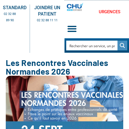
STANDARD
JOINDRE UN
URGENCES
PATIENT
02 32 88
89 90
02 32 88 11 11
Les Rencontres Vaccinales
Normandes 2026