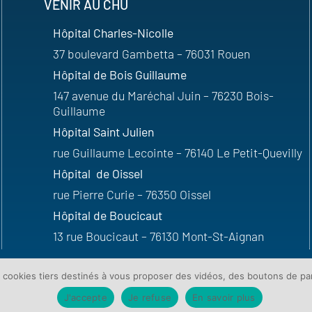
VENIR AU CHU
Hôpital Charles-Nicolle
37 boulevard Gambetta – 76031 Rouen
Hôpital de Bois Guillaume
147 avenue du Maréchal Juin – 76230 Bois-
Guillaume
Hôpital Saint Julien
rue Guillaume Lecointe – 76140 Le Petit-Quevilly
Hôpital de Oissel
rue Pierre Curie – 76350 Oissel
Hôpital de Boucicaut
13 rue Boucicaut – 76130 Mont-St-Aignan
e cookies tiers destinés à vous proposer des vidéos, des boutons de p
J'accepte
Je refuse
En savoir plus
es