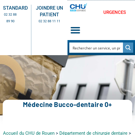
STANDARD
JOINDRE UN
URGENCES
PATIENT
02 32 88
89 90
02 32 88 11 11
Médecine Bucco-dentaire 0+
Accueil du CHU de Rouen
>
Département de chirurgie dentaire
>