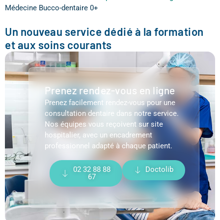
Médecine Bucco-dentaire 0+
Un nouveau service dédié à la formation
et aux soins courants
Prenez rendez-vous en ligne
Prenez facilement rendez-vous pour une
consultation dentaire dans notre service.
Nos équipes vous reçoivent sur site
hospitalier, avec un encadrement
professionnel adapté à chaque patient.
02 32 88 88
Doctolib
67