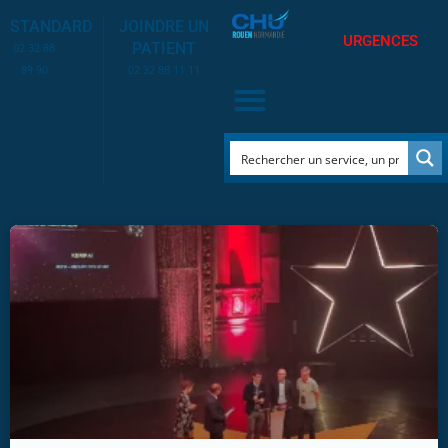
STANDARD
JOINDRE UN
URGENCES
PATIENT
02 32 88
89 90
02 32 88 11 11