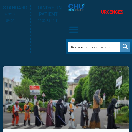
STANDARD
JOINDRE UN
URGENCES
PATIENT
02 32 88
89 90
02 32 88 11 11