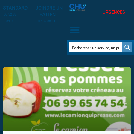
STANDARD
JOINDRE UN
URGENCES
PATIENT
02 32 88
89 90
02 32 88 11 11