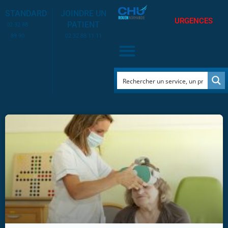
STANDARD
JOINDRE UN
URGENCES
PATIENT
02 32 88
89 90
02 32 88 11 11