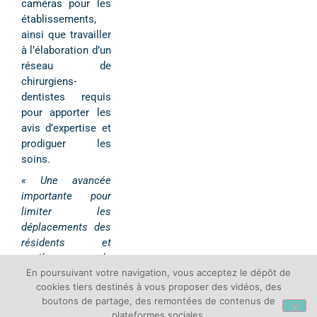
caméras pour les
établissements,
ainsi que travailler
à l’élaboration d’un
réseau de
chirurgiens-
dentistes requis
pour apporter les
avis d’expertise et
prodiguer les
soins.
« Une avancée
importante pour
limiter les
déplacements des
résidents et
améliorer la
En poursuivant votre navigation, vous acceptez le dépôt de
prévention »,
cookies tiers destinés à vous proposer des vidéos, des
souligne le Dr
boutons de partage, des remontées de contenus de
Bestaux.
plateformes sociales.