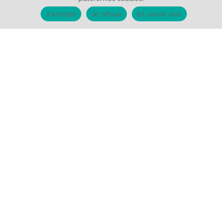
J'accepte
Je refuse
En savoir plus
VENIR AU CHU
Hôpital Charles-Nicolle