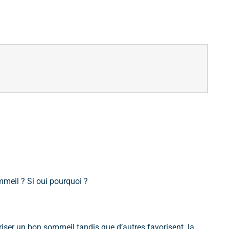
mmeil ? Si oui pourquoi ?
oriser un bon sommeil tandis que d’autres favorisent la