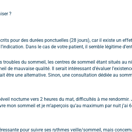
iser ?
its pour des durées ponctuelles (28 jours), car il existe un ef
er l’indication. Dans le cas de votre patient, il semble légitime d
s troubles du sommeil, les centres de sommeil étant situés au n
eil de mauvaise qualité. Il serait intéressant d’évaluer l’exist
ait être une alternative. Sinon, une consultation dédiée au sommei
éveil nocturne vers 2 heures du mat, difficultés à me rendormir.
ivre mon sommeil et je m’aperçois qu’au maximum par nuit j’ai
ntéressante pour suivre ses rythmes veille/sommeil, mais concer