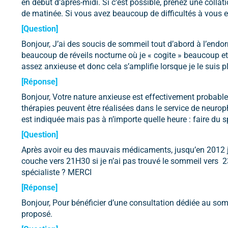
en début d’après-midi. Si c’est possible, prenez une collatio
de matinée. Si vous avez beaucoup de difficultés à vous end
[Question]
Bonjour, J’ai des soucis de sommeil tout d’abord à l’endo
beaucoup de réveils nocturne où je « cogite » beaucoup et
assez anxieuse et donc cela s’amplifie lorsque je le suis
[Réponse]
Bonjour, Votre nature anxieuse est effectivement probable
thérapies peuvent être réalisées dans le service de neuroph
est indiquée mais pas à n’importe quelle heure : faire du s
[Question]
Après avoir eu des mauvais médicaments, jusqu’en 2012 je
couche vers 21H30 si je n’ai pas trouvé le sommeil vers 23
spécialiste ? MERCI
[Réponse]
Bonjour, Pour bénéficier d’une consultation dédiée au somm
proposé.