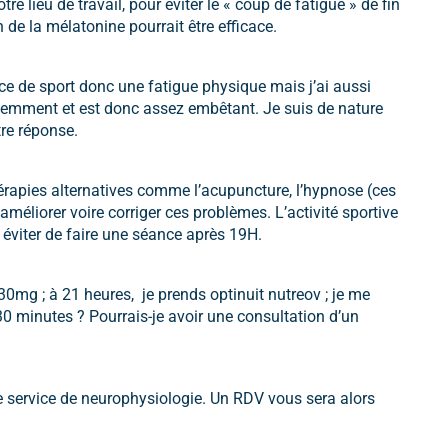
re lieu de travail, pour éviter le « coup de fatigue » de fin
 de la mélatonine pourrait être efficace.
ce de sport donc une fatigue physique mais j’ai aussi
équemment et est donc assez embêtant. Je suis de nature
tre réponse.
hérapies alternatives comme l’acupuncture, l’hypnose (ces
méliorer voire corriger ces problèmes. L’activité sportive
c éviter de faire une séance après 19H.
mg ; à 21 heures, je prends optinuit nutreov ; je me
30 minutes ? Pourrais-je avoir une consultation d’un
le service de neurophysiologie. Un RDV vous sera alors