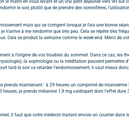
n le matin en vous levant et un vrai petit déjeuner vers 9H sur vot
ormir le soir, plutôt que de prendre des somnifères, l’utilisation
rmissement mais qui se corrigent lorsque je fais une bonne séan
 je n’arrive à me rendormir que très peu. Cela se répète très fr
 plus. Cela se produit la semaine comme le week-end. Merci de vo
ment à l’origine de vos troubles du sommeil. Dans ce cas, les t
ysiologie), la sophrologie ou la méditation peuvent permettre d’a
port tard le soir va retarder l’endormissement, il vaut mieux don
 prends maintenant : à 29 heures un comprimé de miansérine 30
 heures, je prends mélanine 1,9 mg valdispert dont l’effet dure 
eil, il faut que votre médecin traitant envoie un courrier dans 