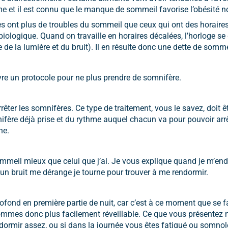
isme et il est connu que le manque de sommeil favorise l’obésité
lées ont plus de troubles du sommeil que ceux qui ont des horai
ge biologique. Quand on travaille en horaires décalées, l’horloge se
e de la lumière et du bruit). Il en résulte donc une dette de somm
ivre un protocole pour ne plus prendre de somnifère.
arrêter les somnifères. Ce type de traitement, vous le savez, doit
nifère déjà prise et du rythme auquel chacun va pour pouvoir arr
he.
mmeil mieux que celui que j’ai. Je vous explique quand je m’end
t un bruit me dérange je tourne pour trouver à me rendormir.
ofond en première partie de nuit, car c’est à ce moment que se f
ommes donc plus facilement réveillable. Ce que vous présentez n’
dormir assez, ou si dans la journée vous êtes fatigué ou somnol