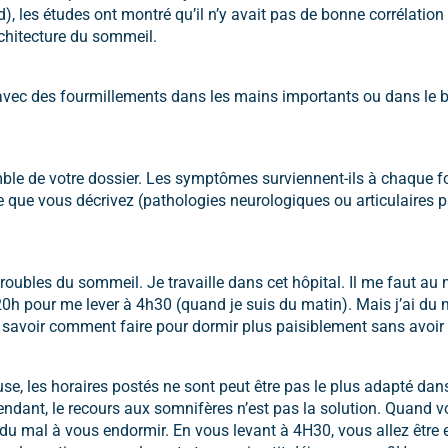
, les études ont montré qu’il n’y avait pas de bonne corrélation
chitecture du sommeil.
t avec des fourmillements dans les mains importants ou dans le br
semble de votre dossier. Les symptômes surviennent-ils à chaque 
e que vous décrivez (pathologies neurologiques ou articulaires 
troubles du sommeil. Je travaille dans cet hôpital. Il me faut a
20h pour me lever à 4h30 (quand je suis du matin). Mais j’ai du
 savoir comment faire pour dormir plus paisiblement sans avoi
, les horaires postés ne sont peut être pas le plus adapté dans 
dant, le recours aux somnifères n’est pas la solution. Quand vous 
 du mal à vous endormir. En vous levant à 4H30, vous allez être 