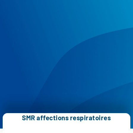
STANDARD
JOINDRE UN
URGENCES
PATIENT
02 32 88
89 90
02 32 88 11 11
SMR affections respiratoires