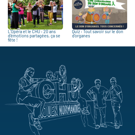
L’Opéra et le CHU : 20 ans
Quiz : Tout savoir sur le don
d’émotions partagées, ça se
d’organes
fête !