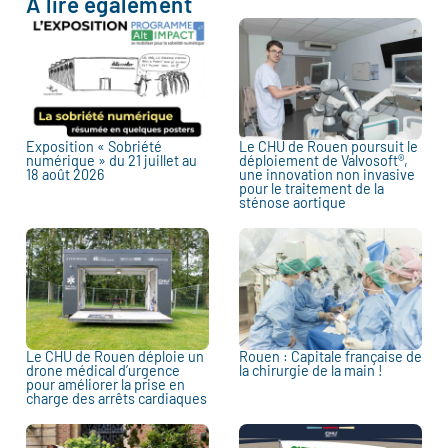
À lire également
Exposition « Sobriété
Le CHU de Rouen poursuit le
numérique » du 21 juillet au
déploiement de Valvosoft®,
18 août 2026
une innovation non invasive
pour le traitement de la
sténose aortique
Le CHU de Rouen déploie un
Rouen : Capitale française de
drone médical d’urgence
la chirurgie de la main !
pour améliorer la prise en
charge des arrêts cardiaques