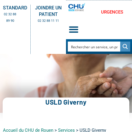
STANDARD
JOINDRE UN
URGENCES
PATIENT
02 32 88
89 90
02 32 88 11 11
USLD Giverny
Accueil du CHU de Rouen
>
Services
>
USLD Giverny