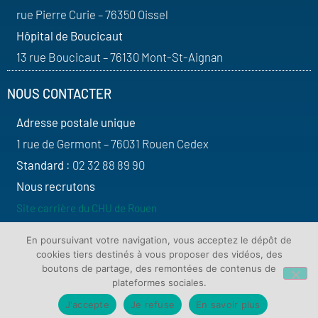
rue Pierre Curie – 76350 Oissel
Hôpital de Boucicaut
13 rue Boucicaut – 76130 Mont-St-Aignan
NOUS CONTACTER
Adresse postale unique
1 rue de Germont – 76031 Rouen Cedex
Standard
: 02 32 88 89 90
Nous recrutons
Site carrière du CHU de Rouen
SUIVEZ-NOUS
En poursuivant votre navigation, vous acceptez le dépôt de
cookies tiers destinés à vous proposer des vidéos, des
boutons de partage, des remontées de contenus de
plateformes sociales.
J'accepte
Je refuse
En savoir plus
Contact
Plan du site
Mentions légales
Protection de vos données