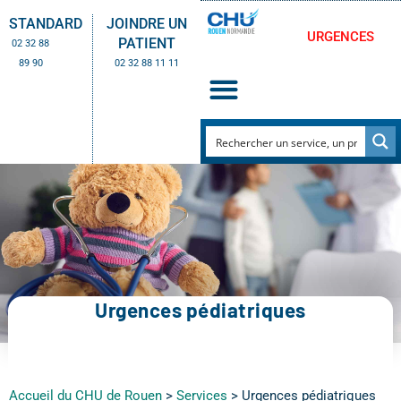
STANDARD
JOINDRE UN
URGENCES
PATIENT
02 32 88
89 90
02 32 88 11 11
Urgences pédiatriques
Accueil du CHU de Rouen
>
Services
>
Urgences pédiatriques