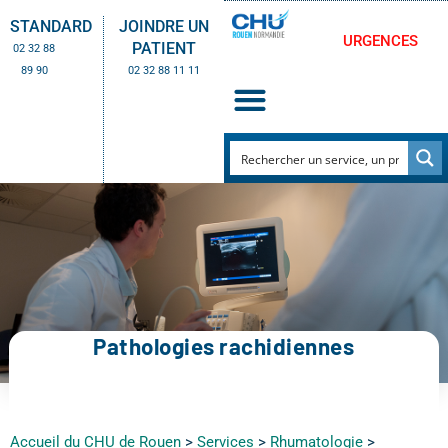
STANDARD
JOINDRE UN
URGENCES
PATIENT
02 32 88
89 90
02 32 88 11 11
Pathologies rachidiennes
Accueil du CHU de Rouen
>
Services
>
Rhumatologie
>