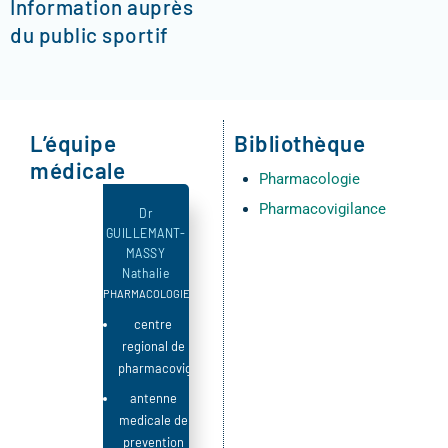
Information auprès
du public sportif
L’équipe
Bibliothèque
médicale
Pharmacologie
Pharmacovigilance
Dr
GUILLEMANT-
MASSY
Nathalie
PHARMACOLOGIE
centre
regional de
pharmacovigilance
antenne
medicale de
prevention