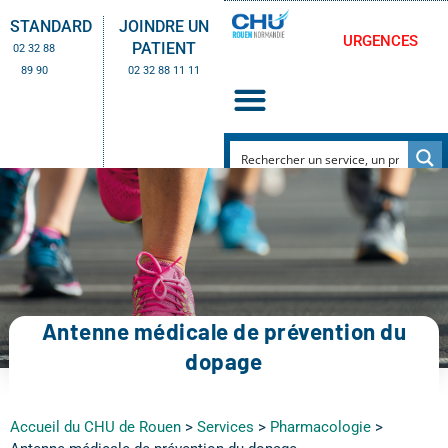
STANDARD
JOINDRE UN
URGENCES
PATIENT
02 32 88
89 90
02 32 88 11 11
Antenne médicale de prévention du
dopage
Accueil du CHU de Rouen
>
Services
>
Pharmacologie
>