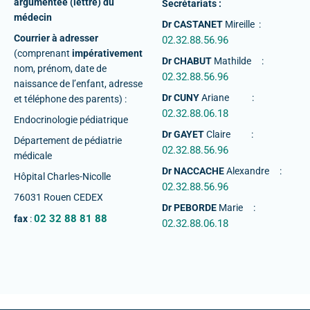
argumentée (lettre) du
Secrétariats :
médecin
Dr CASTANET
Mireille :
Courrier à adresser
02.32.88.56.96
(comprenant
impérativement
Dr CHABUT
Mathilde :
nom, prénom, date de
02.32.88.56.96
naissance de l’enfant, adresse
Dr CUNY
Ariane :
et téléphone des parents) :
02.32.88.06.18
Endocrinologie pédiatrique
Dr GAYET
Claire :
Département de pédiatrie
02.32.88.56.96
médicale
Dr NACCACHE
Alexandre :
Hôpital Charles-Nicolle
02.32.88.56.96
76031 Rouen CEDEX
Dr PEBORDE
Marie :
02 32 88 81 88
fax
:
02.32.88.06.18