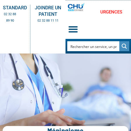
STANDARD
JOINDRE UN
URGENCES
PATIENT
02 32 88
89 90
02 32 88 11 11
Méningiome