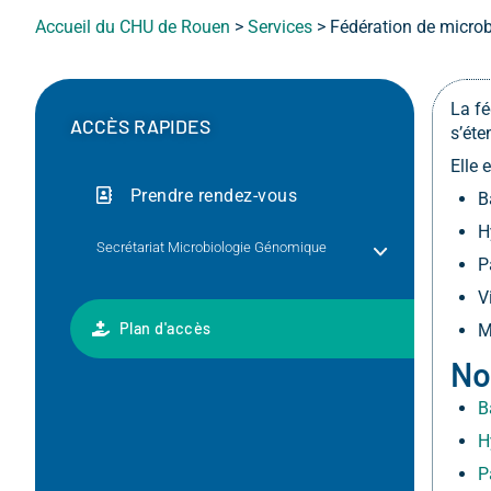
Accueil du CHU de Rouen
>
Services
>
Fédération de microb
La fé
ACCÈS RAPIDES
s’éte
Elle 
Prendre rendez-vous
B
H
Secrétariat Microbiologie Génomique
P
V
Plan d'accès
M
No
B
H
P