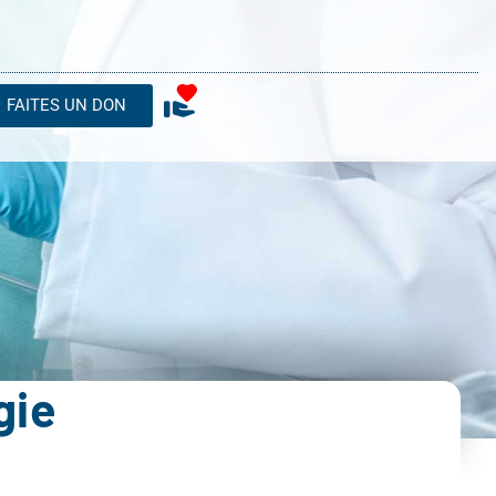
FAITES UN DON
gie