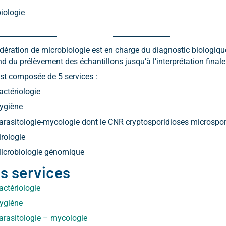
iologie
dération de microbiologie est en charge du diagnostic biologique
nd du prélèvement des échantillons jusqu’à l’interprétation finale
est composée de 5 services :
actériologie
ygiène
arasitologie-mycologie dont le CNR cryptosporidioses microspori
irologie
icrobiologie génomique
s services
actériologie
ygiène
arasitologie – mycologie