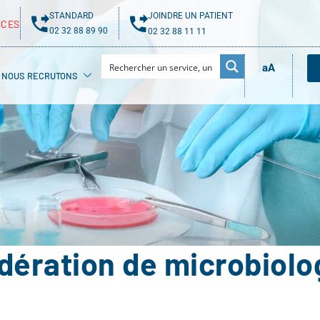
STANDARD
JOINDRE UN PATIENT
NCES
02 32 88 89 90
02 32 88 11 11
aA
NOUS RECRUTONS
dération de microbiolo