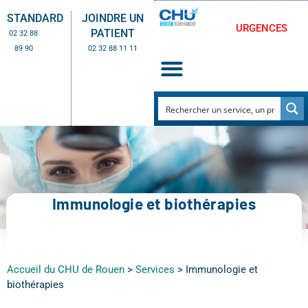
STANDARD
JOINDRE UN
URGENCES
PATIENT
02 32 88
89 90
02 32 88 11 11
Immunologie et biothérapies
Accueil du CHU de Rouen
>
Services
>
Immunologie et
biothérapies