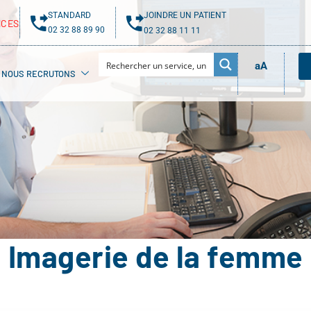
STANDARD
JOINDRE UN PATIENT
NCES
02 32 88 89 90
02 32 88 11 11
aA
NOUS RECRUTONS
Imagerie de la femme