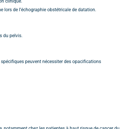
n clinique.
lors de l’échographie obstétricale de datation.
s du pelvis.
 spécifiques peuvent nécessiter des opacifications
, notamment chez les patientes à haut risque de cancer du