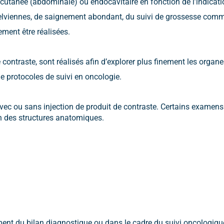
cutanée (abdominale) ou endocavitaire en fonction de l’indicatio
elviennes, de saignement abondant, du suivi de grossesse comme 
ment être réalisées.
contraste, sont réalisés afin d’explorer plus finement les organe
protocoles de suivi en oncologie.
ec ou sans injection de produit de contraste. Certains examens
n des structures anatomiques.
t du bilan diagnostique ou dans le cadre du suivi oncologique