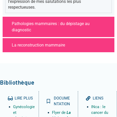
l’expression de mes salutations les plus
respectueuses.
Pathologies mammaires : du dépistage au
diagnostic
La reconstruction mammaire
Bibliothèque
LIRE PLUS
DOCUME
LIENS
NTATION
Gynécologie
INca : le
et
Flyer de
La
cancer du