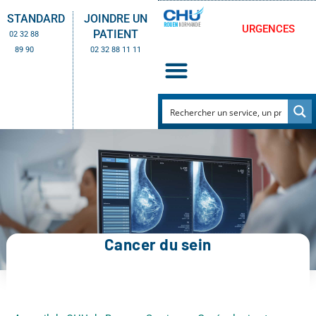
STANDARD
JOINDRE UN
URGENCES
PATIENT
02 32 88
89 90
02 32 88 11 11
Cancer du sein