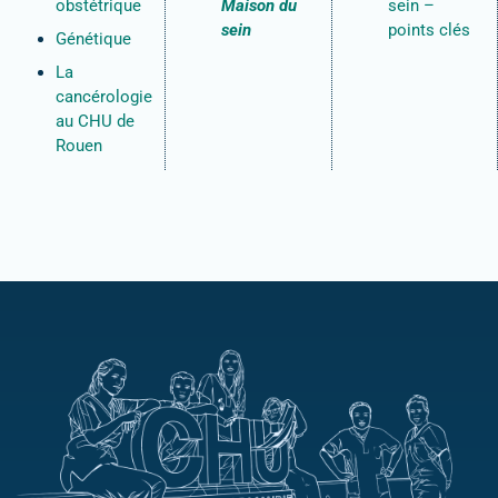
obstétrique
Maison du
sein –
sein
points clés
Génétique
La
cancérologie
au CHU de
Rouen