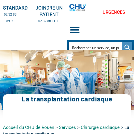
STANDARD
JOINDRE UN
URGENCES
PATIENT
02 32 88
89 90
02 32 88 11 11
La transplantation cardiaque
Accueil du CHU de Rouen
>
Services
>
Chirurgie cardiaque
>
La