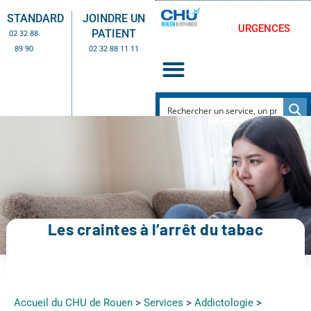
STANDARD
JOINDRE UN
URGENCES
PATIENT
02 32 88
89 90
02 32 88 11 11
Les craintes à l’arrêt du tabac
Accueil du CHU de Rouen
>
Services
>
Addictologie
>