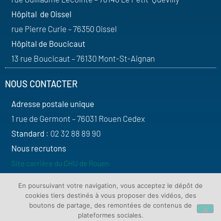
Hôpital de Oissel
rue Pierre Curie – 76350 Oissel
Hôpital de Boucicaut
13 rue Boucicaut – 76130 Mont-St-Aignan
NOUS CONTACTER
Adresse postale unique
1 rue de Germont – 76031 Rouen Cedex
Standard
: 02 32 88 89 90
Nous recrutons
Site carrière du CHU de Rouen
SUIVEZ-NOUS
En poursuivant votre navigation, vous acceptez le dépôt de
cookies tiers destinés à vous proposer des vidéos, des
boutons de partage, des remontées de contenus de
plateformes sociales.