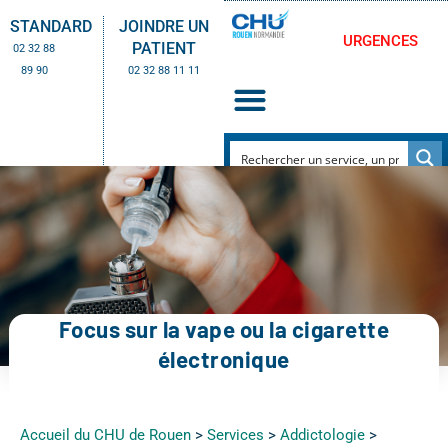
STANDARD
JOINDRE UN
URGENCES
PATIENT
02 32 88
89 90
02 32 88 11 11
Focus sur la vape ou la cigarette
électronique
Accueil du CHU de Rouen
>
Services
>
Addictologie
>