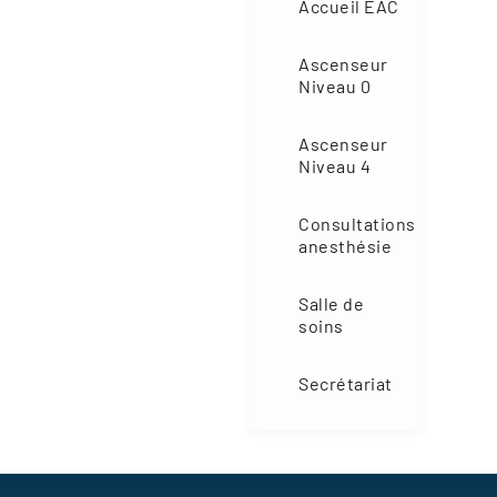
Accueil EAC
N0
Ascenseur
Niveau 0
Niveau 0
(5)
Ascenseur
Niveau 4
Consultations
anesthésie
Salle de
soins
Secrétariat