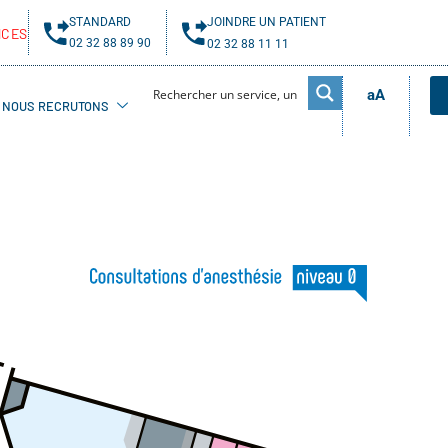
STANDARD
JOINDRE UN PATIENT
NCES
02 32 88 89 90
02 32 88 11 11
aA
NOUS RECRUTONS