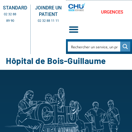
STANDARD
JOINDRE UN
URGENCES
PATIENT
02 32 88
89 90
02 32 88 11 11
Hôpital de Bois-Guillaume