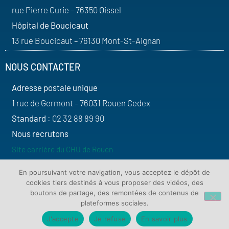
rue Pierre Curie – 76350 Oissel
Hôpital de Boucicaut
13 rue Boucicaut – 76130 Mont-St-Aignan
NOUS CONTACTER
Adresse postale unique
1 rue de Germont – 76031 Rouen Cedex
Standard
: 02 32 88 89 90
Nous recrutons
Site carrière du CHU de Rouen
SUIVEZ-NOUS
En poursuivant votre navigation, vous acceptez le dépôt de
cookies tiers destinés à vous proposer des vidéos, des
boutons de partage, des remontées de contenus de
plateformes sociales.
J'accepte
Je refuse
En savoir plus
Contact
Plan du site
Mentions légales
Protection de vos données