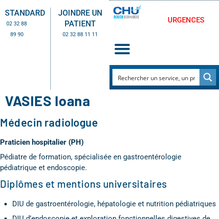
STANDARD
JOINDRE UN
URGENCES
PATIENT
02 32 88
89 90
02 32 88 11 11
VASIES Ioana
Médecin radiologue
Praticien hospitalier (PH)
Pédiatre de formation, spécialisée en gastroentérologie
pédiatrique et endoscopie.
Diplômes et mentions universitaires
DIU de gastroentérologie, hépatologie et nutrition pédiatriques
DIU d’endoscopie et exploration fonctionnelles digestives de