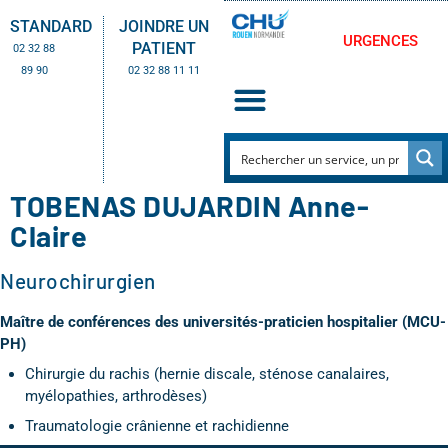
STANDARD
JOINDRE UN
URGENCES
PATIENT
02 32 88
89 90
02 32 88 11 11
TOBENAS DUJARDIN Anne-
Claire
Neurochirurgien
Maître de conférences des universités-praticien hospitalier (MCU-
PH)
Chirurgie du rachis (hernie discale, sténose canalaires,
myélopathies, arthrodèses)
Traumatologie crânienne et rachidienne