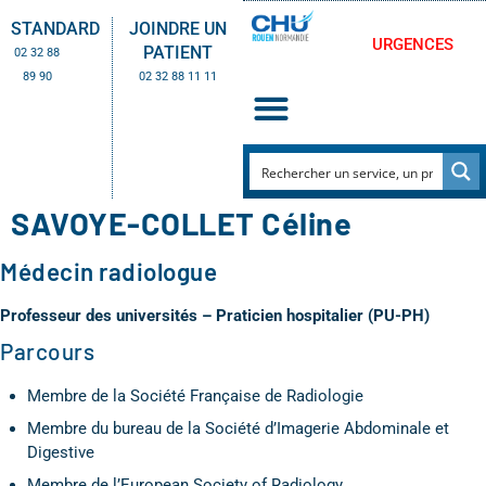
STANDARD
JOINDRE UN
URGENCES
PATIENT
02 32 88
89 90
02 32 88 11 11
SAVOYE-COLLET Céline
Médecin radiologue
Professeur des universités – Praticien hospitalier (PU-PH)
Parcours
Membre de la Société Française de Radiologie
Membre du bureau de la Société d’Imagerie Abdominale et
Digestive
Membre de l’European Society of Radiology