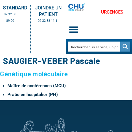
STANDARD
JOINDRE UN
URGENCES
PATIENT
02 32 88
89 90
02 32 88 11 11
SAUGIER-VEBER Pascale
Génétique moléculaire
Maître de conférences (MCU)
Praticien hospitalier (PH)