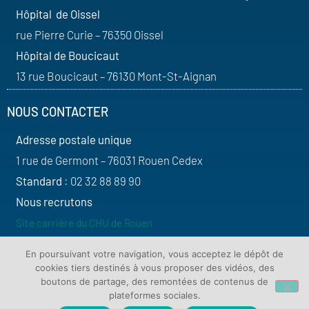
Hôpital de Oissel
rue Pierre Curie – 76350 Oissel
Hôpital de Boucicaut
13 rue Boucicaut – 76130 Mont-St-Aignan
NOUS CONTACTER
Adresse postale unique
1 rue de Germont – 76031 Rouen Cedex
Standard
: 02 32 88 89 90
Nous recrutons
Site carrière du CHU de Rouen
SUIVEZ-NOUS
En poursuivant votre navigation, vous acceptez le dépôt de
cookies tiers destinés à vous proposer des vidéos, des
boutons de partage, des remontées de contenus de
plateformes sociales.