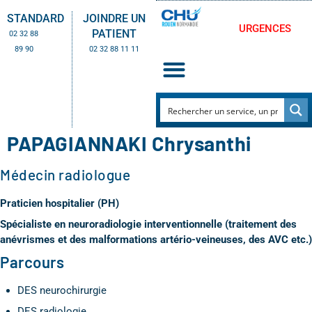
STANDARD
JOINDRE UN
URGENCES
PATIENT
02 32 88
89 90
02 32 88 11 11
PAPAGIANNAKI Chrysanthi
Médecin radiologue
Praticien hospitalier (PH)
Spécialiste en neuroradiologie interventionnelle (traitement des
anévrismes et des malformations artério-veineuses, des AVC etc.)
Parcours
DES neurochirurgie
DES radiologie