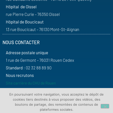
Hôpital de Oissel
rue Pierre Curie – 76350 Oissel
Hôpital de Boucicaut
13 rue Boucicaut – 76130 Mont-St-Aignan
NOUS CONTACTER
Adresse postale unique
1 rue de Germont – 76031 Rouen Cedex
Standard
: 02 32 88 89 90
Nous recrutons
Site carrière du CHU de Rouen
SUIVEZ-NOUS
En poursuivant votre navigation, vous acceptez le dépôt de
cookies tiers destinés à vous proposer des vidéos, des
boutons de partage, des remontées de contenus de
plateformes sociales.