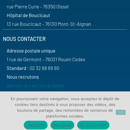
rue Pierre Curie – 76350 Oissel
Hôpital de Boucicaut
13 rue Boucicaut – 76130 Mont-St-Aignan
NOUS CONTACTER
Adresse postale unique
1 rue de Germont – 76031 Rouen Cedex
Standard
: 02 32 88 89 90
Nous recrutons
Site carrière du CHU de Rouen
SUIVEZ-NOUS
En poursuivant votre navigation, vous acceptez le dépôt de
cookies tiers destinés à vous proposer des vidéos, des
boutons de partage, des remontées de contenus de
plateformes sociales.
J'accepte
Je refuse
En savoir plus
Contact
Plan du site
Mentions légales
Protection de vos données