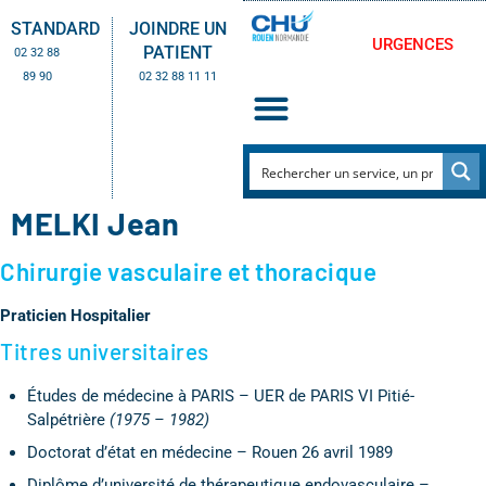
STANDARD
JOINDRE UN
URGENCES
PATIENT
02 32 88
89 90
02 32 88 11 11
MELKI Jean
Chirurgie vasculaire et thoracique
Praticien Hospitalier
Titres universitaires
Études de médecine à PARIS – UER de PARIS VI Pitié-
Salpétrière
(1975 – 1982)
Doctorat d’état en médecine – Rouen 26 avril 1989
Diplôme d’université de thérapeutique endovasculaire –